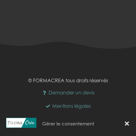
© FORMACREA tous droits réservés
Demander un devis
Mentions légales
Horaires :
Gérer le consentement
lundi :
09:00-17:00
mardi :
09:00-17:00
mercredi :
09:00-17:00
jeudi :
09:00-17:00