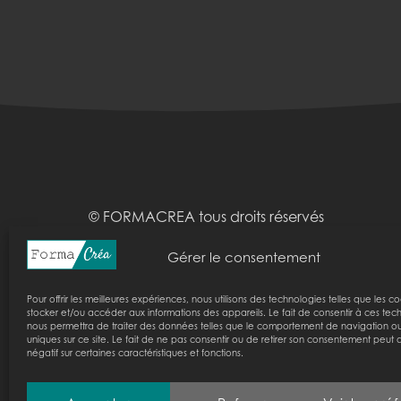
© FORMACREA tous droits réservés
Horaires :
lundi :
09:00-17:00
mardi :
09:00-17:00
Gérer le consentement
Pour offrir les meilleures expériences, nous utilisons des technologies telles que les c
stocker et/ou accéder aux informations des appareils. Le fait de consentir à ces tec
nous permettra de traiter des données telles que le comportement de navigation ou 
uniques sur ce site. Le fait de ne pas consentir ou de retirer son consentement peut a
négatif sur certaines caractéristiques et fonctions.