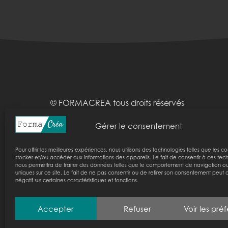
© FORMACREA tous droits réservés
Horaires :
lundi :
09:00-17:00
mardi :
09:00-17:00
Gérer le consentement
Pour offrir les meilleures expériences, nous utilisons des technologies telles que les c
stocker et/ou accéder aux informations des appareils. Le fait de consentir à ces tec
nous permettra de traiter des données telles que le comportement de navigation ou 
uniques sur ce site. Le fait de ne pas consentir ou de retirer son consentement peut a
négatif sur certaines caractéristiques et fonctions.
Accepter
Refuser
Voir les pré