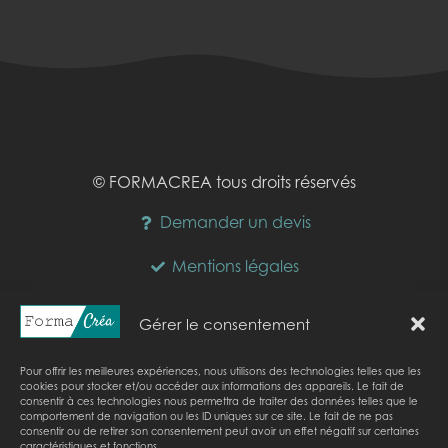
© FORMACREA tous droits réservés
Demander un devis
Mentions légales
Horaires :
Gérer le consentement
lundi :
09:00-17:00
mardi :
09:00-17:00
mercredi :
09:00-17:00
jeudi :
09:00-17:00
vendredi :
09:00-17:00
samedi :
Fermé
Pour offrir les meilleures expériences, nous utilisons des technologies telles que les
cookies pour stocker et/ou accéder aux informations des appareils. Le fait de
dimanche :
Fermé
consentir à ces technologies nous permettra de traiter des données telles que le
comportement de navigation ou les ID uniques sur ce site. Le fait de ne pas
Nous sommes actuellement fermés.
consentir ou de retirer son consentement peut avoir un effet négatif sur certaines
caractéristiques et fonctions.