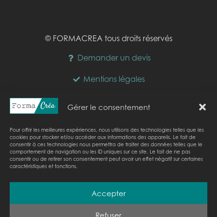
© FORMACREA tous droits réservés
Demander un devis
Mentions légales
Horaires :
Gérer le consentement
lundi :
09:00-17:00
mardi :
09:00-17:00
mercredi :
09:00-17:00
jeudi :
09:00-17:00
vendredi :
09:00-17:00
samedi :
Fermé
Pour offrir les meilleures expériences, nous utilisons des technologies telles que les
cookies pour stocker et/ou accéder aux informations des appareils. Le fait de
dimanche :
Fermé
consentir à ces technologies nous permettra de traiter des données telles que le
comportement de navigation ou les ID uniques sur ce site. Le fait de ne pas
Nous sommes actuellement fermés.
consentir ou de retirer son consentement peut avoir un effet négatif sur certaines
caractéristiques et fonctions.
Accepter
Refuser